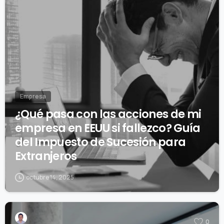
Empresa
¿Qué pasa con las acciones de mi
empresa en EEUU si fallezco? Guía
del Impuesto de Sucesión para
Extranjeros
octubre 14, 2025
0