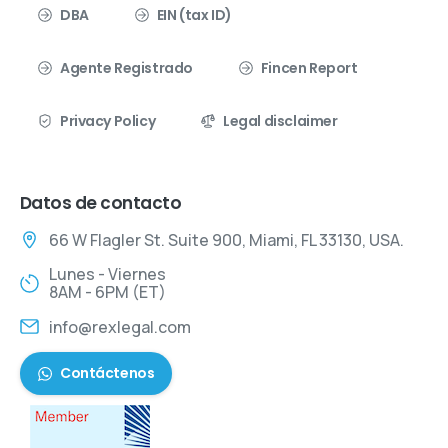
DBA
EIN (tax ID)
Agente Registrado
Fincen Report
Privacy Policy
Legal disclaimer
Datos de contacto
66 W Flagler St. Suite 900, Miami, FL 33130, USA.
Lunes - Viernes
8AM - 6PM (ET)
info@rexlegal.com
Contáctenos