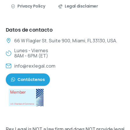
Privacy Policy
Legal disclaimer
Datos de contacto
66 W Flagler St. Suite 900, Miami, FL 33130, USA.
Lunes - Viernes
8AM - 6PM (ET)
info@rexlegal.com
Contáctenos
Rex Legal is NOT a law firm and does NOT provide legal