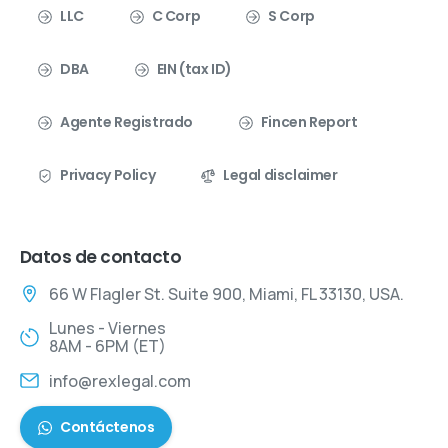
LLC
C Corp
S Corp
DBA
EIN (tax ID)
Agente Registrado
Fincen Report
Privacy Policy
Legal disclaimer
Datos de contacto
66 W Flagler St. Suite 900, Miami, FL 33130, USA.
Lunes - Viernes
8AM - 6PM (ET)
info@rexlegal.com
Contáctenos