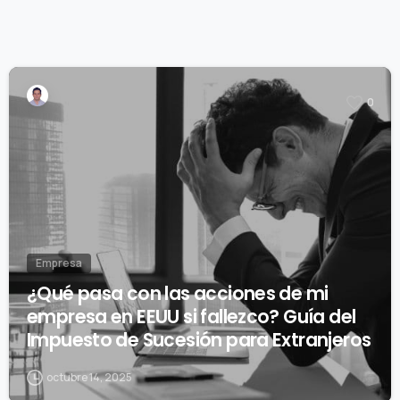
0
Empresa
¿Qué pasa con las acciones de mi
empresa en EEUU si fallezco? Guía del
Impuesto de Sucesión para Extranjeros
octubre 14, 2025