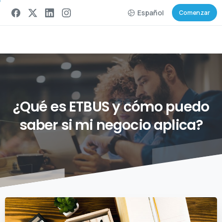
Español
Comenzar
¿Qué
es
ETBUS
y
cómo
puedo
saber
si
mi
negocio
aplica?