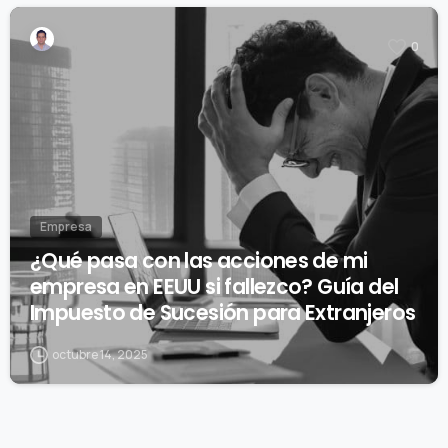
0
Empresa
¿Qué pasa con las acciones de mi
empresa en EEUU si fallezco? Guía del
Impuesto de Sucesión para Extranjeros
octubre 14, 2025