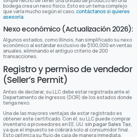
simple hecho de tener una unidad de producto en una
bodega crea un nexo físico. Esto es un tema complejo
que varía mucho según el caso,
contáctanos si quieres
asesoría.
Nexo económico (Actualización 2026):
Algunos estados, como Illinois, han simplificado su nexo
económico al estándar exclusivo de $100,000 en ventas
anuales, eliminando el antiguo criterio de 200
transacciones.
Registro y permiso de vendedor
(Seller’s Permit)
Antes de declarar, su LLC debe estar registrada ante el
Departamento de Ingresos (DOR) de los estados donde
tenga nexo.
Una de las mayores ventajas de estar registrado es
obtener este certificado. Con él, su LLC puede comprar
inventario a proveedores en EE. UU.
sin pagar Sales Tax
,
ya que el impuesto se cobrará solo al consumidor final.
Esto optimiza su flujo de caja de manera inmediata.