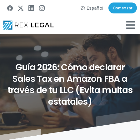
Español
Comenzar
Guía
2026:
Cómo
declarar
Sales
Tax
en
Amazon
FBA
a
través
de
tu
LLC
(Evita
multas
estatales)