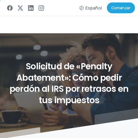
Español
Comenzar
Solicitud
de
«Penalty
Abatement»:
Cómo
pedir
perdón
al
IRS
por
retrasos
en
tus
impuestos