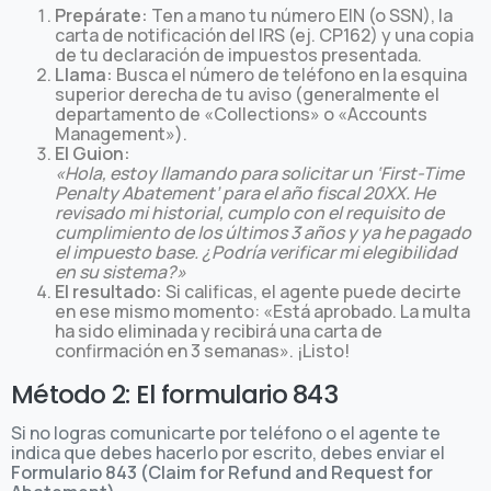
Prepárate:
Ten a mano tu número EIN (o SSN), la
carta de notificación del IRS (ej. CP162) y una copia
de tu declaración de impuestos presentada.
Llama:
Busca el número de teléfono en la esquina
superior derecha de tu aviso (generalmente el
departamento de «Collections» o «Accounts
Management»).
El Guion:
«Hola, estoy llamando para solicitar un ‘First-Time
Penalty Abatement’ para el año fiscal 20XX. He
revisado mi historial, cumplo con el requisito de
cumplimiento de los últimos 3 años y ya he pagado
el impuesto base. ¿Podría verificar mi elegibilidad
en su sistema?»
El resultado:
Si calificas, el agente puede decirte
en ese mismo momento: «Está aprobado. La multa
ha sido eliminada y recibirá una carta de
confirmación en 3 semanas». ¡Listo!
Método 2: El formulario 843
Si no logras comunicarte por teléfono o el agente te
indica que debes hacerlo por escrito, debes enviar el
Formulario 843 (Claim for Refund and Request for