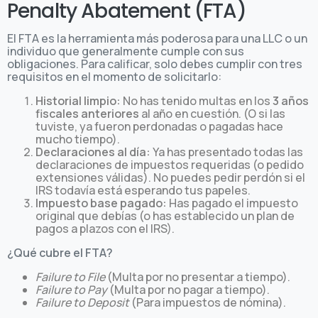
Penalty Abatement (FTA)
El FTA es la herramienta más poderosa para una LLC o un
individuo que generalmente cumple con sus
obligaciones. Para calificar, solo debes cumplir con tres
requisitos en el momento de solicitarlo:
Historial limpio:
No has tenido multas en los
3 años
fiscales anteriores
al año en cuestión. (O si las
tuviste, ya fueron perdonadas o pagadas hace
mucho tiempo).
Declaraciones al día:
Ya has presentado todas las
declaraciones de impuestos requeridas (o pedido
extensiones válidas). No puedes pedir perdón si el
IRS todavía está esperando tus papeles.
Impuesto base pagado:
Has pagado el impuesto
original que debías (o has establecido un plan de
pagos a plazos con el IRS).
¿Qué cubre el FTA?
Failure to File
(Multa por no presentar a tiempo).
Failure to Pay
(Multa por no pagar a tiempo).
Failure to Deposit
(Para impuestos de nómina).