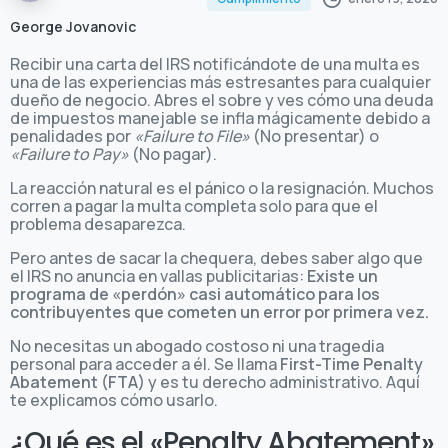
George Jovanovic
Recibir una carta del IRS notificándote de una multa es
una de las experiencias más estresantes para cualquier
dueño de negocio. Abres el sobre y ves cómo una deuda
de impuestos manejable se infla mágicamente debido a
penalidades por
«Failure to File»
(No presentar) o
«Failure to Pay»
(No pagar).
La reacción natural es el pánico o la resignación. Muchos
corren a pagar la multa completa solo para que el
problema desaparezca.
Pero antes de sacar la chequera, debes saber algo que
el IRS no anuncia en vallas publicitarias:
Existe un
programa de «perdón» casi automático para los
contribuyentes que cometen un error por primera vez.
No necesitas un abogado costoso ni una tragedia
personal para acceder a él. Se llama
First-Time Penalty
Abatement (FTA)
y es tu derecho administrativo. Aquí
te explicamos cómo usarlo.
¿Qué es el «Penalty Abatement»