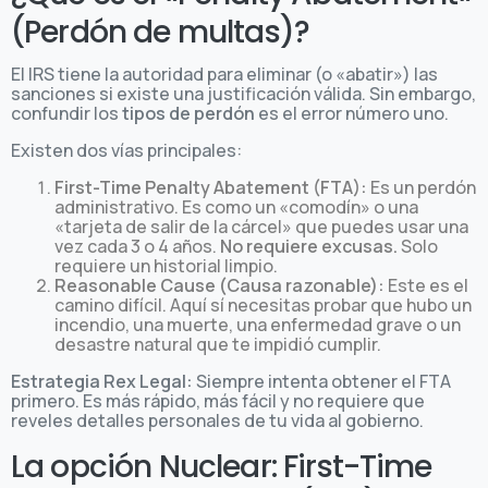
(Perdón de multas)?
El IRS tiene la autoridad para eliminar (o «abatir») las
sanciones si existe una justificación válida. Sin embargo,
confundir los
tipos de perdón
es el error número uno.
Existen dos vías principales:
First-Time Penalty Abatement (FTA):
Es un perdón
administrativo. Es como un «comodín» o una
«tarjeta de salir de la cárcel» que puedes usar una
vez cada 3 o 4 años.
No requiere excusas.
Solo
requiere un historial limpio.
Reasonable Cause (Causa razonable):
Este es el
camino difícil. Aquí sí necesitas probar que hubo un
incendio, una muerte, una enfermedad grave o un
desastre natural que te impidió cumplir.
Estrategia Rex Legal:
Siempre intenta obtener el FTA
primero. Es más rápido, más fácil y no requiere que
reveles detalles personales de tu vida al gobierno.
La opción Nuclear: First-Time