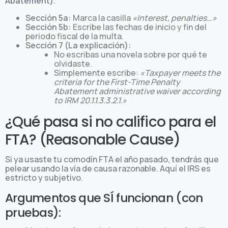
Abatement)
.
Sección 5a:
Marca la casilla
«Interest, penalties…»
Sección 5b:
Escribe las fechas de inicio y fin del
periodo fiscal de la multa.
Sección 7 (La explicación):
No escribas una novela sobre por qué te
olvidaste.
Simplemente escribe:
«Taxpayer meets the
criteria for the First-Time Penalty
Abatement administrative waiver according
to IRM 20.1.1.3.3.2.1.»
¿Qué pasa si no califico para el
FTA? (Reasonable Cause)
Si ya usaste tu comodín FTA el año pasado, tendrás que
pelear usando la vía de causa razonable. Aquí el IRS es
estricto y subjetivo.
Argumentos que SÍ funcionan (con
pruebas):