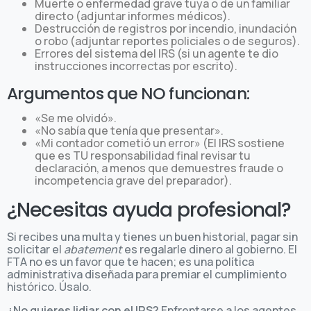
Muerte o enfermedad grave tuya o de un familiar
directo (adjuntar informes médicos).
Destrucción de registros por incendio, inundación
o robo (adjuntar reportes policiales o de seguros).
Errores del sistema del IRS (si un agente te dio
instrucciones incorrectas por escrito).
Argumentos que NO funcionan:
«Se me olvidó».
«No sabía que tenía que presentar».
«Mi contador cometió un error» (El IRS sostiene
que es TU responsabilidad final revisar tu
declaración, a menos que demuestres fraude o
incompetencia grave del preparador).
¿Necesitas ayuda profesional?
Si recibes una multa y tienes un buen historial, pagar sin
solicitar el
abatement
es regalarle dinero al gobierno. El
FTA no es un favor que te hacen; es una política
administrativa diseñada para premiar el cumplimiento
histórico. Úsalo.
¿No quieres lidiar con el IRS?
Enfrentarse a los agentes