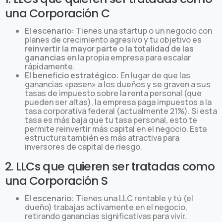
una Corporación C
El escenario:
Tienes una startup o un negocio con
planes de crecimiento agresivo y tu objetivo es
reinvertir la mayor parte o la totalidad de las
ganancias
en la propia empresa para escalar
rápidamente.
El beneficio estratégico:
En lugar de que las
ganancias «pasen» a los dueños y se graven a sus
tasas de impuesto sobre la renta personal (que
pueden ser altas), la empresa paga impuestos a la
tasa corporativa federal (actualmente 21%). Si esta
tasa es más baja que tu tasa personal, esto te
permite reinvertir más capital en el negocio. Esta
estructura también es más atractiva para
inversores de capital de riesgo.
2. LLCs que quieren ser tratadas como
una Corporación S
El escenario:
Tienes una LLC rentable y tú (el
dueño) trabajas activamente en el negocio,
retirando ganancias significativas para vivir.