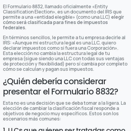
El Formulario 8832, llamado oficialmente «Entity
Classification Election», es un documento del IRS que
permite a una «entidad elegible» (como una LLC)
elegir
cómo será clasificada para fines de impuestos
federales
.
En términos sencillos, le permite a tu empresa decirle al
IRS: «Aunque mi estructura legal es una LLC, quiero
declarar impuestos como si fuera una Corporación».
Esta elección no cambia la estructura legal de tu
empresa (sigue siendo una LLC con todas sus ventajas
de protección y flexibilidad) pero sí cambia por completo
cómo se calculan y pagan sus impuestos.
¿Quién debería considerar
presentar el Formulario 8832?
Esta no es una decisión que se deba tomar a la ligera. La
elección de cambiar la clasificación fiscal responde a
objetivos de negocio muy específicos. Estos son los
escenarios más comunes:
1. LLCs que quieren ser tratadas como