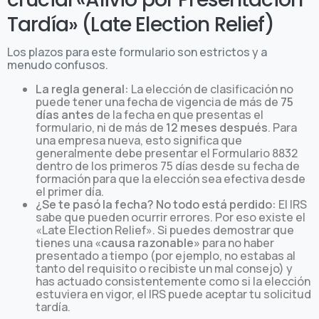
Tardía» (Late Election Relief)
Los plazos para este formulario son estrictos y a
menudo confusos.
La regla general:
La elección de clasificación no
puede tener una fecha de vigencia de más de
75
días antes
de la fecha en que presentas el
formulario, ni de más de
12 meses después
. Para
una empresa nueva, esto significa que
generalmente debe presentar el Formulario 8832
dentro de los primeros 75 días desde su fecha de
formación para que la elección sea efectiva desde
el primer día.
¿Se te pasó la fecha? No todo está perdido:
El IRS
sabe que pueden ocurrir errores. Por eso existe el
«Late Election Relief». Si puedes demostrar que
tienes una
«causa razonable»
para no haber
presentado a tiempo (por ejemplo, no estabas al
tanto del requisito o recibiste un mal consejo) y
has actuado consistentemente como si la elección
estuviera en vigor, el IRS puede aceptar tu solicitud
tardía.